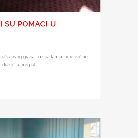
I SU POMACI U
odručju ovog grada, a iz parlamentarne većine
i kako su prvi put...