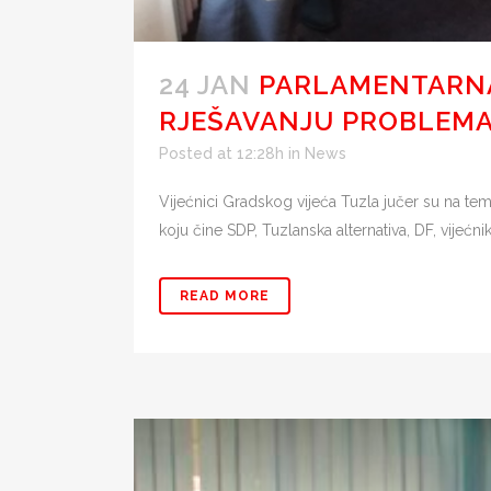
24 JAN
PARLAMENTARNA 
RJEŠAVANJU PROBLEMA
Posted at 12:28h
in
News
Vijećnici Gradskog vijeća Tuzla jučer su na tem
koju čine SDP, Tuzlanska alternativa, DF, vijećni
READ MORE