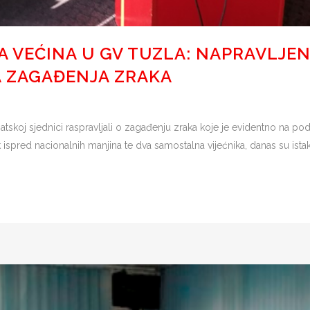
VEĆINA U GV TUZLA: NAPRAVLJEN
 ZAGAĐENJA ZRAKA
atskoj sjednici raspravljali o zagađenju zraka koje je evidentno na p
k ispred nacionalnih manjina te dva samostalna vijećnika, danas su istakl