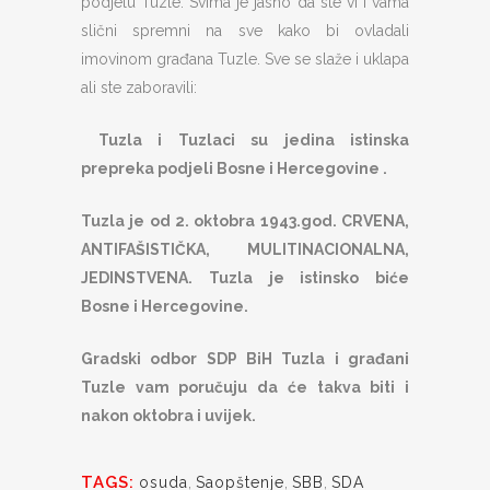
podjelu Tuzle. Svima je jasno da ste vi i vama
slični spremni na sve kako bi ovladali
imovinom građana Tuzle. Sve se slaže i uklapa
ali ste zaboravili:
Tuzla i Tuzlaci su jedina istinska
prepreka podjeli Bosne i Hercegovine .
Tuzla je od 2. oktobra 1943.god. CRVENA,
ANTIFAŠISTIČKA, MULITINACIONALNA,
JEDINSTVENA. Tuzla je istinsko biće
Bosne i Hercegovine.
Gradski odbor SDP BiH Tuzla i građani
Tuzle vam poručuju da će takva biti i
nakon oktobra i uvijek.
TAGS:
osuda
,
Saopštenje
,
SBB
,
SDA