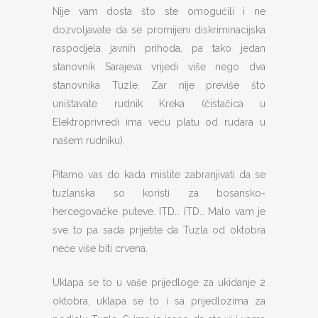
Nije vam dosta što ste omogućili i ne
dozvoljavate da se promijeni diskriminacijska
raspodjela javnih prihoda, pa tako jedan
stanovnik Sarajeva vrijedi više nego dva
stanovnika Tuzle. Zar nije previše što
uništavate rudnik Kreka (čistačica u
Elektroprivredi ima veću platu od rudara u
našem rudniku).
Pitamo vas do kada mislite zabranjivati da se
tuzlanska so koristi za bosansko-
hercegovačke puteve. ITD… ITD… Malo vam je
sve to pa sada prijetite da Tuzla od oktobra
neće više biti crvena.
Uklapa se to u vaše prijedloge za ukidanje 2
oktobra, uklapa se to i sa prijedlozima za