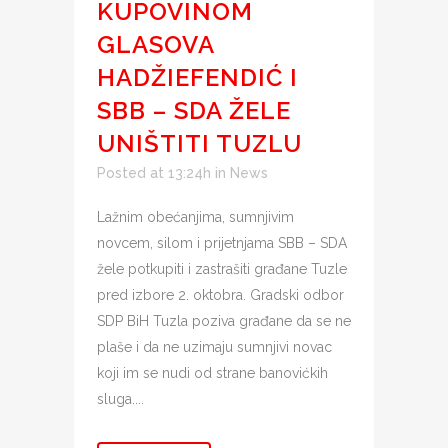
KUPOVINOM
GLASOVA
HADŽIEFENDIĆ I
SBB – SDA ŽELE
UNIŠTITI TUZLU
Posted at 13:24h
in
News
Lažnim obećanjima, sumnjivim
novcem, silom i prijetnjama SBB – SDA
žele potkupiti i zastrašiti građane Tuzle
pred izbore 2. oktobra. Gradski odbor
SDP BiH Tuzla poziva građane da se ne
plaše i da ne uzimaju sumnjivi novac
koji im se nudi od strane banovićkih
sluga....