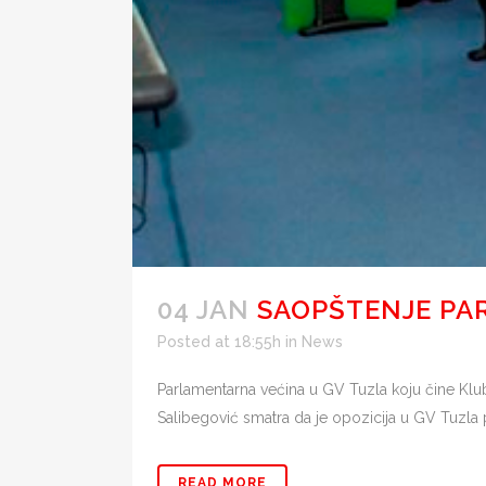
04 JAN
SAOPŠTENJE PA
Posted at 18:55h
in
News
Parlamentarna većina u GV Tuzla koju čine Klubo
Salibegović smatra da je opozicija u GV Tuzla 
READ MORE