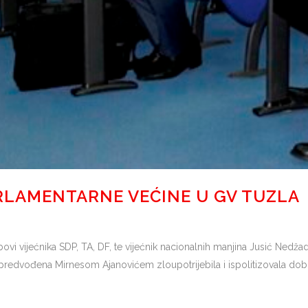
RLAMENTARNE VEĆINE U GV TUZLA
vi vijećnika SDP, TA, DF, te vijećnik nacionalnih manjina Jusić Nedžad
predvođena Mirnesom Ajanovićem zloupotrijebila i ispolitizovala dobru