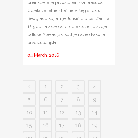
preinačena je prvostupanjska presuda
Odjela za ratne zločine Višeg suda u
Beogradu kojom je Jurišić bio osuđen na
12 godina zatvora. U obrazloženju svoje
odluke Apelacijski sud je naveo kako je
prvostupanjski...
04 March, 2016
1
2
3
4
5
6
7
8
9
10
11
12
13
14
15
16
17
18
19