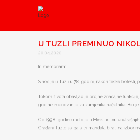
U TUZLI PREMINUO NIKO
20.04.2020
In memoriam:
Sinoć je u Tuzli u 78. godini, nakon teške bolesti, 
Tokom života obavljao je brojne značajne funkcije,
godine imenovan je za zamjenika načelnika. Bio je i 
Od 1998. godine radio je u Ministarstvu unutrašnjih
Građani Tuzle su ga u tri mandata birali na izborim