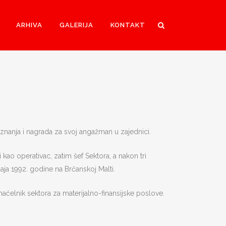
ARHIVA
GALERIJA
KONTAKT
riznanja i nagrada za svoj angažman u zajednici.
ao operativac, zatim šef Sektora, a nakon tri
maja 1992. godine na Brčanskoj Malti.
načelnik sektora za materijalno-finansijske poslove.