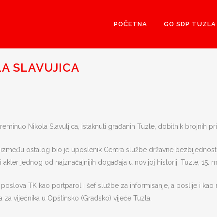
POČETNA
GO SDP TUZLA
LA SLAVUJICA
preminuo Nikola Slavuljica, istaknuti građanin Tuzle, dobitnik brojnih p
 između ostalog bio je uposlenik Centra službe državne bezbijednosti k
akter jednog od najznačajnijih događaja u novijoj historiji Tuzle, 15. 
 poslova TK kao portparol i šef službe za informisanje, a poslije i kao 
a za vijećnika u Opštinsko (Gradsko) vijeće Tuzla.