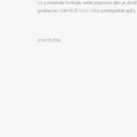
Uz pomenute funkcije, veliki doprinos dao je druš
godina bio član KUD Učo i Učin predsjednik 1983. 
izvor:rtv7.ba