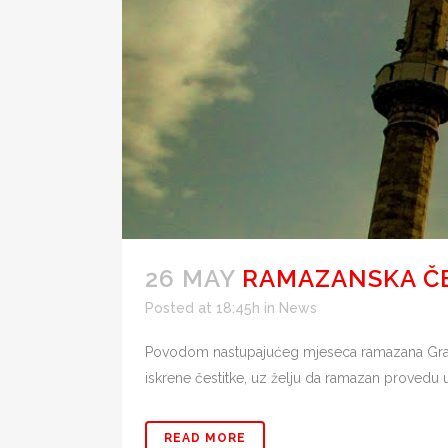
26 MAY
RAMAZANSKA Č
Posted at 18:45h
in
News
Povodom nastupajućeg mjeseca ramazana Gradsk
iskrene čestitke, uz želju da ramazan provedu u
READ MORE