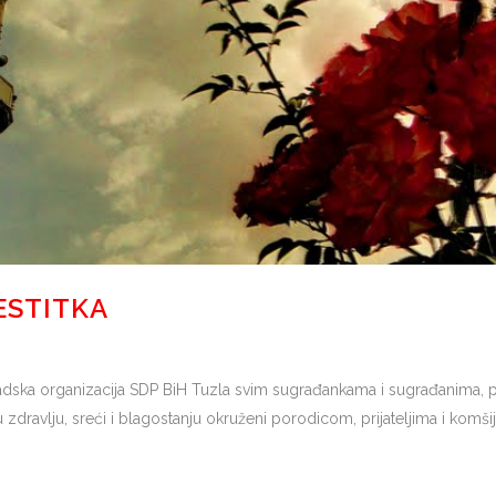
ESTITKA
a organizacija SDP BiH Tuzla svim sugrađankama i sugrađanima, pri
 zdravlju, sreći i blagostanju okruženi porodicom, prijateljima i komš