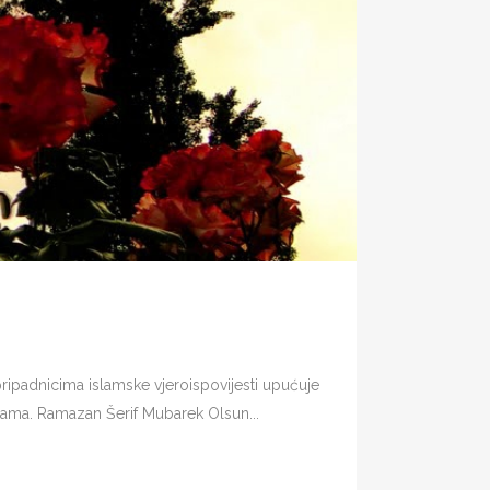
padnicima islamske vjeroispovijesti upućuje
ijama. Ramazan Šerif Mubarek Olsun...