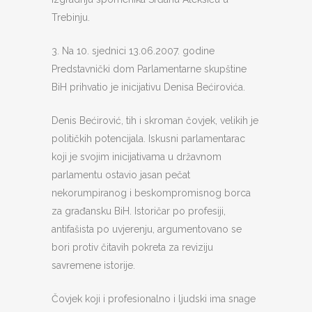
Trebinju.
3. Na 10. sjednici 13.06.2007. godine
Predstavnički dom Parlamentarne skupštine
BiH prihvatio je inicijativu Denisa Bećirovića.
Denis Bećirović, tih i skroman čovjek, velikih je
političkih potencijala. Iskusni parlamentarac
koji je svojim inicijativama u državnom
parlamentu ostavio jasan pečat
nekorumpiranog i beskompromisnog borca
za građansku BiH. Istoričar po profesiji,
antifašista po uvjerenju, argumentovano se
bori protiv čitavih pokreta za reviziju
savremene istorije.
Čovjek koji i profesionalno i ljudski ima snage