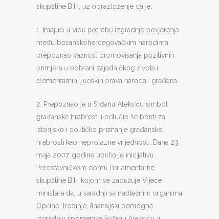
skupštine BiH, uz obrazloženje da je:
1. Imajući u vidu potrebu izgradnje povjerenja
među bosanskohercegovačkim narodima,
prepoznao važnost promovisanja pozitivnih
primjera u odbrani zajedničkog života i
elementarnih ljudskih prava naroda i građana.
2. Prepoznao je u Srđanu Aleksiću simbol
građanske hrabrosti i odlučio se boriti za
istorijsko i političko priznanje građanske
hrabrosti kao neprolazne vrijednosti. Dana 23.
maja 2007. godine uputio je inicijativu
Predstavničkom domu Parlamentarne
skupštine BiH kojom se zadužuje Vijeće
ministara da, u saradnji sa nadležnim organima
Općine Trebinje, finansijski pomogne
izgradnju spomenika Srđanu Aleksiću u