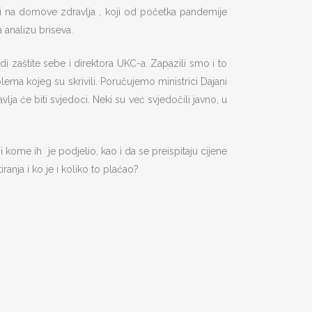
ti na domove zdravlja , koji od početka pandemije
 analizu briseva.
adi zaštite sebe i direktora UKC-a. Zapazili smo i to
ema kojeg su skrivili. Poručujemo ministrici Dajani
ja će biti svjedoci. Neki su već svjedočili javno, u
 kome ih je podjelio, kao i da se preispitaju cijene
ranja i ko je i koliko to plaćao?