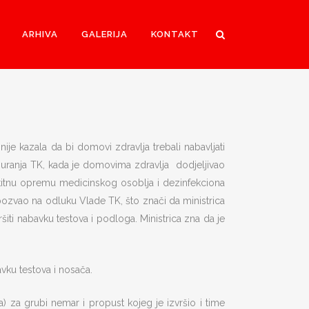
ARHIVA
GALERIJA
KONTAKT
je kazala da bi domovi zdravlja trebali nabavljati
iguranja TK, kada je domovima zdravlja dodjeljivao
titnu opremu medicinskog osoblja i dezinfekciona
ao na odluku Vlade TK, što znači da ministrica
iti nabavku testova i podloga. Ministrica zna da je
vku testova i nosača.
a) za grubi nemar i propust kojeg je izvršio i time