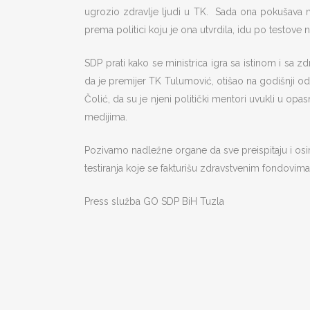
ugrozio zdravlje ljudi u TK. Sada ona pokušava m
prema politici koju je ona utvrdila, idu po testove
SDP prati kako se ministrica igra sa istinom i sa zd
da je premijer TK Tulumović, otišao na godišnji od
Čolić, da su je njeni politički mentori uvukli u op
medijima.
Pozivamo nadležne organe da sve preispitaju i osim 
testiranja koje se fakturišu zdravstvenim fondovima. 
Press služba GO SDP BiH Tuzla