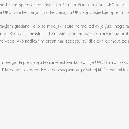
edijskim spinovanjem, svoju grešku i grešku direktora UKC-a svali
 na UKC, vrše testiranja i uzorke vraćaju u UKC koji posjeduje opremu za
ravljem građana, kako se medijski istura ne radi zdravlja ljudi, nego r
mor. Kao da je ministrici i Jusufoviću poručio da se sami vade iz probl
asne vode. Ako nadležnim organima zatreba, svi direktori domova zdravl
ovoga da preispitaju količine testova, koliko ih je UKC primio i kako i
Pitamo se i sljedeće: Ko je dao saglasnost privatnoj klinici da vrši testi