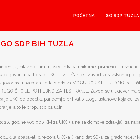
POČETNA
GO SDP TUZLA
GO SDP BIH TUZLA
andemije, čitavih osam mjeseci nikada i nikome, pismeno ili usmeno ni
ek je govorila da to radi UKC Tuzla. Čak je i Zavod zdravstvenog os
u ugovorima naveo da se ta sredstva MOGU KORISTITI JEDINO za zaš
RUGO ŠTO JE POTREBNO ZA TESTIRANJE. Zavod se u ugovorima pozv
a je UKC od početka pandemije prihvatio ulogu ustanove koja će izvrš
anje, a to je propustio da učini.
1.2020. godine 500.000 KM za UKC ( a ne za domove zdravlja) za naba
, odlučila spašavati direktora UKC-a ( kandidat SD-a za gradonačelnik