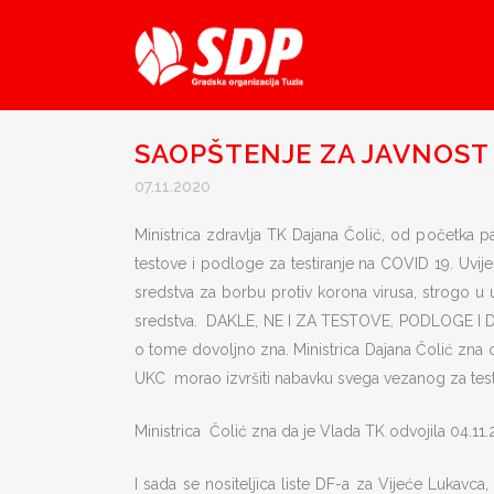
SAOPŠTENJE ZA JAVNOST 
07.11.2020
Ministrica zdravlja TK Dajana Čolić, od početka p
testove i podloge za testiranje na COVID 19. Uvij
sredstva za borbu protiv korona virusa, strogo 
sredstva. DAKLE, NE I ZA TESTOVE, PODLOGE I D
o tome dovoljno zna. Ministrica Dajana Čolić zna d
UKC morao izvršiti nabavku svega vezanog za testir
Ministrica Čolić zna da je Vlada TK odvojila 04.1
I sada se nositeljica liste DF-a za Vijeće Lukavca