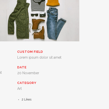
CUSTOM FIELD
Lorem ipsum dolor sit amet
DATE
nt
20 November
CATEGORY
Art
2
Likes