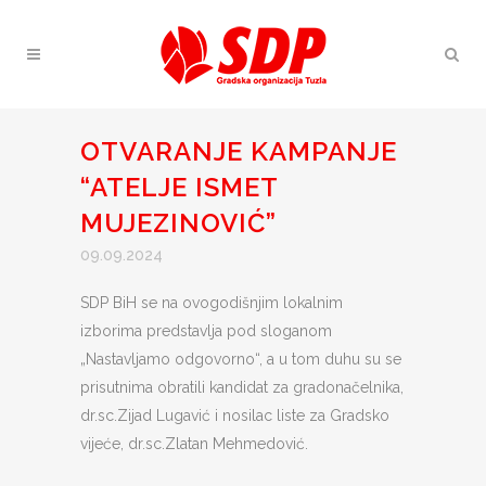
OTVARANJE KAMPANJE
“ATELJE ISMET
MUJEZINOVIĆ”
09.09.2024
SDP BiH se na ovogodišnjim lokalnim
izborima predstavlja pod sloganom
„Nastavljamo odgovorno“, a u tom duhu su se
prisutnima obratili kandidat za gradonačelnika,
dr.sc.Zijad Lugavić i nosilac liste za Gradsko
vijeće, dr.sc.Zlatan Mehmedović.