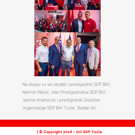
Na skupu su se obratili i predsjednik SDP BiH,
Nermin
Nikšić, član Predsjedništva SDP BiH,
Jasmin Imamović i predsjednik Gradske
organizacije SDP BiH Tuzle, Slađan Ilić.
| © Copyright 2016 -
GO SDP Tuzla