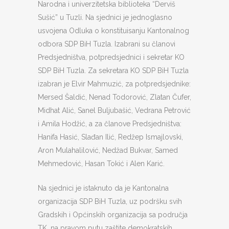
Narodna i univerzitetska biblioteka “Derviš
Sušić” u Tuzli. Na sjednici je jednoglasno
usvojena Odluka o konstituisanju Kantonalnog
odbora SDP BiH Tuzla. Izabrani su članovi
Predsjedništva, potpredsjednici i sekretar KO
SDP BiH Tuzla. Za sekretara KO SDP BiH Tuzla
izabran je Elvir Mahmuzić, za potpredsjednike:
Mersed Šaldić, Nenad Todorović, Zlatan Čufer,
Midhat Alić, Sanel Buljubašić, Vedrana Petrović
i Amila Hodžić, a za članove Predsjedništva:
Hanifa Hasić, Slađan Ilić, Redžep Ismajlovski,
Aron Mulahalilović, Nedžad Bukvar, Samed
Mehmedović, Hasan Tokić i Alen Karić.
Na sjednici je istaknuto da je Kantonalna
organizacija SDP BiH Tuzla, uz podršku svih
Gradskih i Općinskih organizacija sa područja
TK, na pravom putu zaštite demokratskih