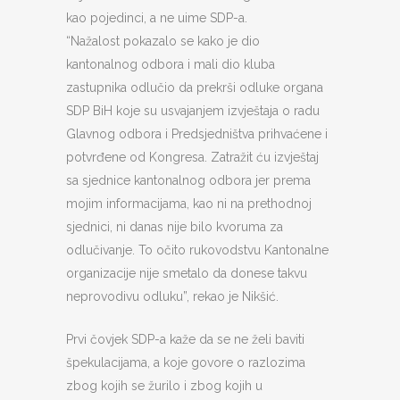
kao pojedinci, a ne uime SDP-a.
“Nažalost pokazalo se kako je dio
kantonalnog odbora i mali dio kluba
zastupnika odlučio da prekrši odluke organa
SDP BiH koje su usvajanjem izvještaja o radu
Glavnog odbora i Predsjedništva prihvaćene i
potvrđene od Kongresa. Zatražit ću izvještaj
sa sjednice kantonalnog odbora jer prema
mojim informacijama, kao ni na prethodnoj
sjednici, ni danas nije bilo kvoruma za
odlučivanje. To očito rukovodstvu Kantonalne
organizacije nije smetalo da donese takvu
neprovodivu odluku”, rekao je Nikšić.
Prvi čovjek SDP-a kaže da se ne želi baviti
špekulacijama, a koje govore o razlozima
zbog kojih se žurilo i zbog kojih u