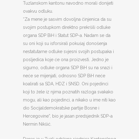
Tuzlanskom kantonu navodno morali donijeti
ovakvu odluku.
“Za mene je sasvim dovoljna činjenica da su
svojim postupkom direktno prekršili odluke
organa SDP BiH i Statut SDP-a. Nadam se da
su oni koji su isforsirali pokuśaj donošenja
nestatutarne odluke svjesni svojih postupaka i
posljedica koje će ona proizvesti. Jedno je
sigurno, odluke organa SDP BiH su na snazi i
neće se mijenjati, odnosno SDP BiH neće
koalirati sa SDA, HDZ i SNSD. Oni pojedinci
koji to žele iz njima poznatih razloga svakako
mogu, ali kao pojedinci, a nikako u ime niti kao
dio Socijaldemokratske partije Bosne i
Hercegovine”, bio je jasan predsjednik SDP-a
Nermin Nikšić.