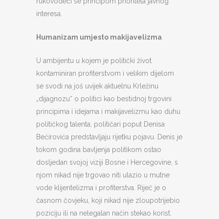
rukovodeći se principom prioriteta javnog
interesa.
Humanizam umjesto makijavelizma
U ambijentu u kojem je politički život
kontaminiran profiterstvom i velikim dijelom
se svodi na još uvijek aktuelnu Krležinu
„dijagnozu“ o politici kao bestidnoj trgovini
principima i idejama i makijavelizmu kao duhu
političkog talenta, političari poput Denisa
Bećirovića predstavljaju rijetku pojavu. Denis je
tokom godina bavljenja politikom ostao
dosljedan svojoj viziji Bosne i Hercegovine, s
njom nikad nije trgovao niti ulazio u mutne
vode klijentelizma i profiterstva. Riječ je o
časnom čovjeku, koji nikad nije zloupotrijebio
poziciju ili na nelegalan način stekao korist.