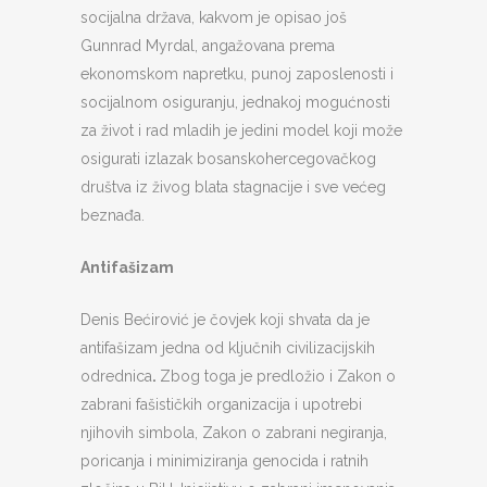
socijalna država, kakvom je opisao još
Gunnrad Myrdal, angažovana prema
ekonomskom napretku, punoj zaposlenosti i
socijalnom osiguranju, jednakoj mogućnosti
za život i rad mladih je jedini model koji može
osigurati izlazak bosanskohercegovačkog
društva iz živog blata stagnacije i sve većeg
beznađa.
Antifašizam
Denis Bećirović je čovjek koji shvata da je
antifašizam jedna od ključnih civilizacijskih
odrednica
.
Zbog toga je predložio i Zakon o
zabrani fašističkih organizacija i upotrebi
njihovih simbola, Zakon o zabrani negiranja,
poricanja i minimiziranja genocida i ratnih