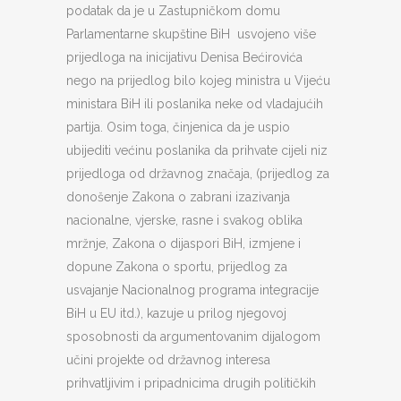
podatak da je u Zastupničkom domu
Parlamentarne skupštine BiH usvojeno više
prijedloga na inicijativu Denisa Bećirovića
nego na prijedlog bilo kojeg ministra u Vijeću
ministara BiH ili poslanika neke od vladajućih
partija. Osim toga, činjenica da je uspio
ubijediti većinu poslanika da prihvate cijeli niz
prijedloga od državnog značaja, (prijedlog za
donošenje Zakona o zabrani izazivanja
nacionalne, vjerske, rasne i svakog oblika
mržnje, Zakona o dijaspori BiH, izmjene i
dopune Zakona o sportu, prijedlog za
usvajanje Nacionalnog programa integracije
BiH u EU itd.), kazuje u prilog njegovoj
sposobnosti da argumentovanim dijalogom
učini projekte od državnog interesa
prihvatljivim i pripadnicima drugih političkih