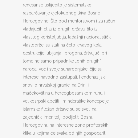
renesanse uslijedilo je sistematsko
rasparčavanje cjelokupnog tkiva Bosne i
Hercegovine. Što pod mentorstvom i za račun
vladajućih elita iz drugih država, što iz
vlastitog koristoljublja, tadašnji nacionalistički
vlastodržci su stali na čelo krvavog kola
destrukcije, ubijanja i progona, žrtvujući pri
tome ne samo pripadnike „onih drugih“
naroda, već i svoje sunarodnjake, čije su
interese, navodno zastupali. I endehazijski
snovi o hrvatskoj granici na Drini i
mačekovština u hercegbosanskom ruhu i
velikosrpski apetiti i minderaške koncepcije
islamske fildžan države su se sveli na
zajednički imenitelj: podijeliti Bosnu i
Hercegovinu na interesne zone profiterskih
klika u kojima će svaka od njih gospodariti