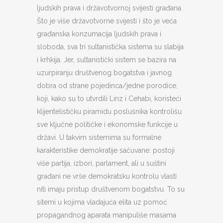
ljudskih prava i državotvornoj svijesti građana.
Što je više državotvorne svijesti i što je veća
građanska konzumacija ljudskih prava i
sloboda, sva tri sultanistička sistema su slabija
i krhkija. Jer, sultanistički sistem se bazira na
uzurpiranju društvenog bogatstva i javnog
dobra od strane pojedinca/jedne porodice,
koji, kako su to utvrdili Linz i Cehabi, koristeći
klijentelističku piramidu poslušnika kontrolišu
sve ključne političke i ekonomske funkcije u
državi. U takvim sistemima su formalne
karakteristike demokratije sačuvane: postoji
više partija, izbori, parlament, ali u suštini
građani ne vrše demokratsku kontrolu vlasti
niti imaju pristup društvenom bogatstvu. To su
sitemi u kojima vladajuća elita uz pomoć
propagandnog aparata manipuliše masama