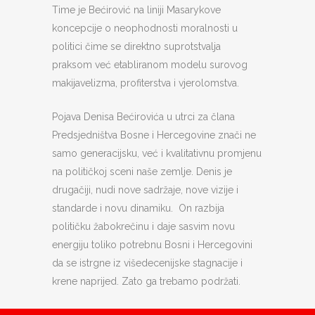
Time je Bećirović na liniji Masarykove
koncepcije o neophodnosti moralnosti u
politici čime se direktno suprotstvalja
praksom već etabliranom modelu surovog
makijavelizma, profiterstva i vjerolomstva.
Pojava Denisa Bećirovića u utrci za člana
Predsjedništva Bosne i Hercegovine znači ne
samo generacijsku, već i kvalitativnu promjenu
na političkoj sceni naše zemlje. Denis je
drugačiji, nudi nove sadržaje, nove vizije i
standarde i novu dinamiku. On razbija
političku žabokrečinu i daje sasvim novu
energiju toliko potrebnu Bosni i Hercegovini
da se istrgne iz višedecenijske stagnacije i
krene naprijed. Zato ga trebamo podržati.