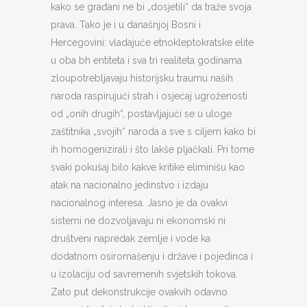
kako se građani ne bi „dosjetili“ da traže svoja
prava. Tako je i u današnjoj Bosni i
Hercegovini: vladajuće etnokleptokratske elite
u oba bh entiteta i sva tri realiteta godinama
zloupotrebljavaju historijsku traumu naših
naroda raspirujući strah i osjećaj ugroženosti
od „onih drugih“, postavljajući se u uloge
zaštitnika „svojih“ naroda a sve s ciljem kako bi
ih homogenizirali i što lakše pljačkali. Pri tome
svaki pokušaj bilo kakve kritike eliminišu kao
atak na nacionalno jedinstvo i izdaju
nacionalnog interesa. Jasno je da ovakvi
sistemi ne dozvoljavaju ni ekonomski ni
društveni napredak zemlje i vode ka
dodatnom osiromašenju i države i pojedinca i
u izolaciju od savremenih svjetskih tokova.
Zato put dekonstrukcije ovakvih odavno