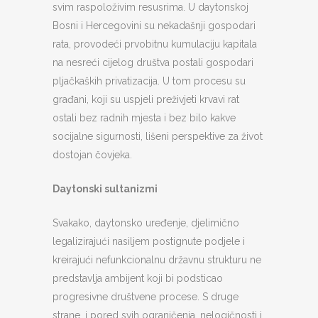
svim raspoloživim resusrima. U daytonskoj
Bosni i Hercegovini su nekadašnji gospodari
rata, provodeći prvobitnu kumulaciju kapitala
na nesreći cijelog društva postali gospodari
pljačkaških privatizacija. U tom procesu su
građani, koji su uspjeli preživjeti krvavi rat
ostali bez radnih mjesta i bez bilo kakve
socijalne sigurnosti, lišeni perspektive za život
dostojan čovjeka.
Daytonski sultanizmi
Svakako, daytonsko uređenje, djelimično
legalizirajući nasiljem postignute podjele i
kreirajući nefunkcionalnu državnu strukturu ne
predstavlja ambijent koji bi podsticao
progresivne društvene procese. S druge
strane, i pored svih ograničenja, nelogičnosti i