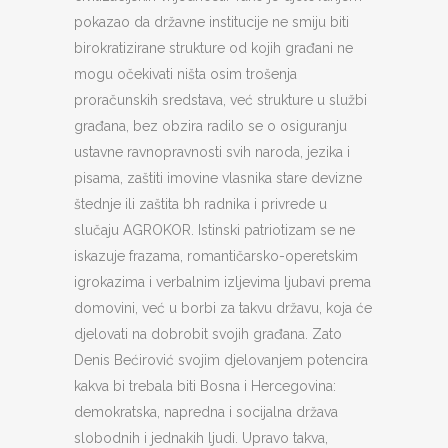
pokazao da državne institucije ne smiju biti
birokratizirane strukture od kojih građani ne
mogu očekivati ništa osim trošenja
proračunskih sredstava, već strukture u službi
građana, bez obzira radilo se o osiguranju
ustavne ravnopravnosti svih naroda, jezika i
pisama, zaštiti imovine vlasnika stare devizne
štednje ili zaštita bh radnika i privrede u
slučaju AGROKOR. Istinski patriotizam se ne
iskazuje frazama, romantičarsko-operetskim
igrokazima i verbalnim izljevima ljubavi prema
domovini, već u borbi za takvu državu, koja će
djelovati na dobrobit svojih građana. Zato
Denis Bećirović svojim djelovanjem potencira
kakva bi trebala biti Bosna i Hercegovina:
demokratska, napredna i socijalna država
slobodnih i jednakih ljudi. Upravo takva,