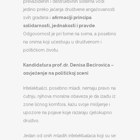
prevaziđenih i destruktivnih sistema vodi
jedino preko jačanja društvene angažovanosti
svih građana i
afirmaciji principa
solidarnosti, jednakosti i pravde
.
Odgovornost je pri tome na svima, a posebno
na onima koji učestvuju u društvenom i
političkom životu.
Kandidatura prof.dr. Denisa Bećirovića –
osvježenje na političkoj sceni
Intelektualci, posebno mladi, nemaju pravo na
ćutnju, njihova moralna obaveza je da izađu iz
zone ličnog komfora, kažu svoje mišljenje i
upozore na pojave koje razaraju cjelokupno
društvo.
Jedan od onih mladih intelektualaca koji su se