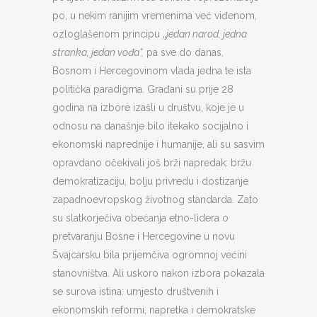
po, u nekim ranijim vremenima već viđenom,
ozloglašenom principu „
jedan narod, jedna
stranka, jedan vođa“,
pa sve do danas,
Bosnom i Hercegovinom vlada jedna te ista
politička paradigma. Građani su prije 28
godina na izbore izašli u društvu, koje je u
odnosu na današnje bilo itekako socijalno i
ekonomski naprednije i humanije, ali su sasvim
opravdano očekivali još brži napredak: bržu
demokratizaciju, bolju privredu i dostizanje
zapadnoevropskog životnog standarda. Zato
su slatkorječiva obećanja etno-lidera o
pretvaranju Bosne i Hercegovine u novu
Švajcarsku bila prijemčiva ogromnoj većini
stanovništva. Ali uskoro nakon izbora pokazala
se surova istina: umjesto društvenih i
ekonomskih reformi, napretka i demokratske