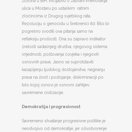
zločina u BiH, Inicijativu o zabrani imenovanja
ulica u Mostaru po ustaškim ratnim
zločincima iz Drugog svjetskog rata,
Rezoluciju o genocidu u Srebrenici itd. Bilo bi
pogrešno svoditi ova pitanja samo na
refleksiju prošlosti. Ona su zapravo indikator
zrelosti sadašnjeg društva, njegovog sistema
vrijednosti, poštovanja čovjeka i njegovih
osnovnih prava. Jasno se suprotstaviti
kasapljenju ljudskog dostojanstva, negiranju
prava na život i postojanje, diskriminaciji po
bilo kojoj osnovi je osnovni zahtijev
savremene civilizacije.
Demokratija i progresivnost
Savremeno shvatanje progresivne politike je
neodvojivo od demokratije, jer oživotvorenje