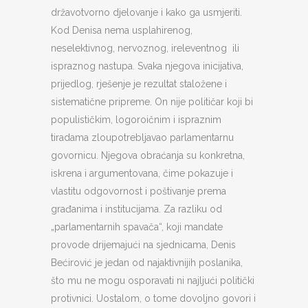
državotvorno djelovanje i kako ga usmjeriti.
Kod Denisa nema usplahirenog,
neselektivnog, nervoznog, ireleventnog ili
ispraznog nastupa. Svaka njegova inicijativa,
prijedlog, rješenje je rezultat staložene i
sistematične pripreme. On nije političar koji bi
populističkim, logoroičnim i ispraznim
tiradama zloupotrebljavao parlamentarnu
govornicu. Njegova obraćanja su konkretna,
iskrena i argumentovana, čime pokazuje i
vlastitu odgovornost i poštivanje prema
građanima i institucijama. Za razliku od
„parlamentarnih spavača“, koji mandate
provode drijemajući na sjednicama, Denis
Bećirović je jedan od najaktivnijih poslanika,
što mu ne mogu osporavati ni najljući politički
protivnici. Uostalom, o tome dovoljno govori i