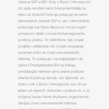
članova SDP-a BiH. Ovaj, u Bosni i Hercegovini
do sada neviđeni način biranja kandidata za
neku od državnih funkcija pokazuje ne samo
demokratski zaokret SDP-a, već i demokratski
potencijal koji Denis Bećirović može svojim
primjerom utkati u bosanskohercegovačku
političku praksu. On definitivno nije čovjek
podjela i sektašenja već čovjek okupljanja,
spreman izdići se iznad uskostranačkih
interesa. To pokazuje i opredjeljenjem da
članovi Predsjedništva BiH ne trebaju
predstavljati interese samo jedne političke
stranke ili jednog naroda, već djelovati za
dobro svih u Bosni i Hercegovini, kao što je
jedan od najvećih državnika s prelaza 20. u 21.
stoljeće Vaclav Havel društvenu angažiranost
stavljao iznad uskostranačkih interesa,