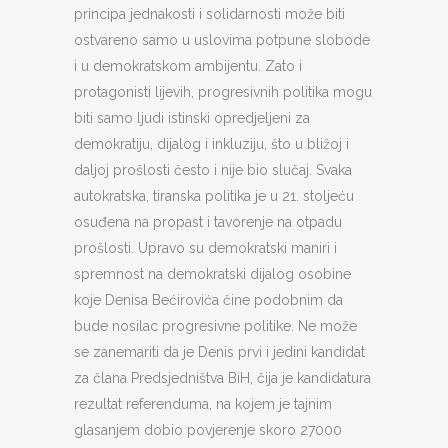
principa jednakosti i solidarnosti može biti
ostvareno samo u uslovima potpune slobode
i u demokratskom ambijentu. Zato i
protagonisti lijevih, progresivnih politika mogu
biti samo ljudi istinski opredjeljeni za
demokratiju, dijalog i inkluziju, što u bližoj i
daljoj prošlosti često i nije bio slučaj. Svaka
autokratska, tiranska politika je u 21. stoljeću
osuđena na propast i tavorenje na otpadu
prošlosti. Upravo su demokratski maniri i
spremnost na demokratski dijalog osobine
koje Denisa Bećirovića čine podobnim da
bude nosilac progresivne politike. Ne može
se zanemariti da je Denis prvi i jedini kandidat
za člana Predsjedništva BiH, čija je kandidatura
rezultat referenduma, na kojem je tajnim
glasanjem dobio povjerenje skoro 27000