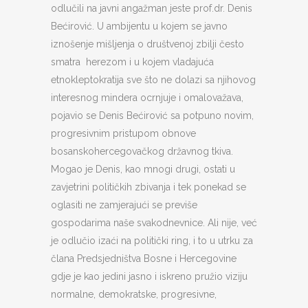
odlučili na javni angažman jeste prof.dr. Denis
Bećirović. U ambijentu u kojem se javno
iznošenje mišljenja o društvenoj zbilji često
smatra herezom i u kojem vladajuća
etnokleptokratija sve što ne dolazi sa njihovog
interesnog mindera ocrnjuje i omalovažava,
pojavio se Denis Bećirović sa potpuno novim,
progresivnim pristupom obnove
bosanskohercegovačkog državnog tkiva.
Mogao je Denis, kao mnogi drugi, ostati u
zavjetrini političkih zbivanja i tek ponekad se
oglasiti ne zamjerajući se previše
gospodarima naše svakodnevnice. Ali nije, već
je odlučio izaći na politički ring, i to u utrku za
člana Predsjedništva Bosne i Hercegovine
gdje je kao jedini jasno i iskreno pružio viziju
normalne, demokratske, progresivne,