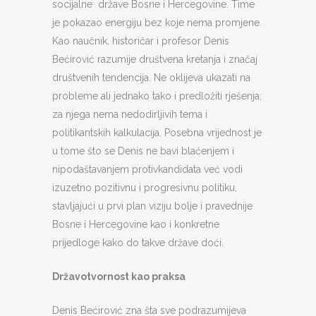
socijalne države Bosne i Hercegovine. Time
je pokazao energiju bez koje nema promjene.
Kao naučnik, historičar i profesor Denis
Bećirović razumije društvena kretanja i značaj
društvenih tendencija. Ne oklijeva ukazati na
probleme ali jednako tako i predložiti rješenja;
za njega nema nedodirljivih tema i
politikantskih kalkulacija. Posebna vrijednost je
u tome što se Denis ne bavi blaćenjem i
nipodaštavanjem protivkandidata već vodi
izuzetno pozitivnu i progresivnu politiku,
stavljajući u prvi plan viziju bolje i pravednije
Bosne i Hercegovine kao i konkretne
prijedloge kako do takve države doći.
Državotvornost kao praksa
Denis Bećirović zna šta sve podrazumijeva