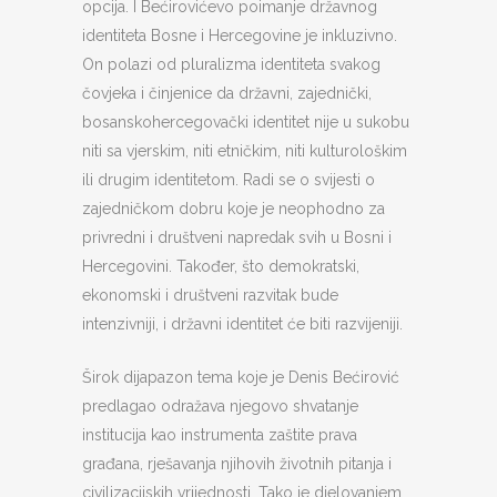
opcija. I Bećirovićevo poimanje državnog
identiteta Bosne i Hercegovine je inkluzivno.
On polazi od pluralizma identiteta svakog
čovjeka i činjenice da državni, zajednički,
bosanskohercegovački identitet nije u sukobu
niti sa vjerskim, niti etničkim, niti kulturološkim
ili drugim identitetom. Radi se o svijesti o
zajedničkom dobru koje je neophodno za
privredni i društveni napredak svih u Bosni i
Hercegovini. Također, što demokratski,
ekonomski i društveni razvitak bude
intenzivniji, i državni identitet će biti razvijeniji.
Širok dijapazon tema koje je Denis Bećirović
predlagao odražava njegovo shvatanje
institucija kao instrumenta zaštite prava
građana, rješavanja njihovih životnih pitanja i
civilizacijskih vrijednosti. Tako je djelovanjem