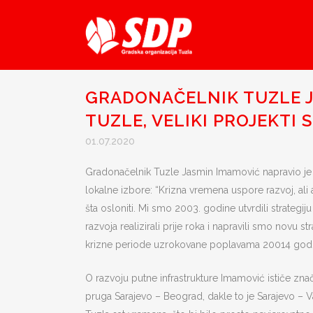
GRADONAČELNIK TUZLE JA
TUZLE, VELIKI PROJEKTI 
01.07.2020
Gradonačelnik Tuzle Jasmin Imamović napravio je 
lokalne izbore: “Krizna vremena uspore razvoj, ali
šta osloniti. Mi smo 2003. godine utvrdili strategij
razvoja realizirali prije roka i napravili smo novu 
krizne periode uzrokovane poplavama 20014 godi
O razvoju putne infrastrukture Imamović ističe zna
pruga Sarajevo – Beograd, dakle to je Sarajevo – Va