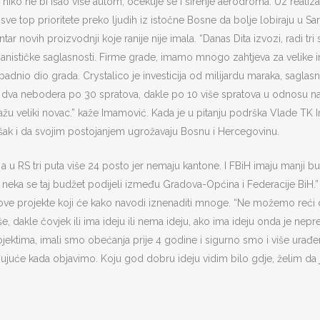
 niko ne bi išao više autom, očekuje se i širenje aerodroma. Uz realiza
i sve top prioritete preko ljudih iz istočne Bosne da bolje lobiraju u 
ntar novih proizvodnji koje ranije nije imala. “Danas Dita izvozi, radi tri
stičke saglasnosti. Firme grade, imamo mnogo zahtjeva za velike inves
adnio dio grada. Crystalico je investicija od milijardu maraka, saglasno
radi dva nebodera po 30 spratova, dakle po 10 više spratova u odnosu na
 ulažu veliki novac.” kaže Imamović. Kada je u pitanju podrška Vlade TK
ak i da svojim postojanjem ugrožavaju Bosnu i Hercegovinu.
 u RS tri puta više 24 posto jer nemaju kantone. I FBiH imaju manji budž
 neka se taj budžet podijeli između Gradova-Općina i Federacije BiH.
 nove projekte koji će kako navodi iznenaditi mnoge. “Ne možemo reći d
še, dakle čovjek ili ima ideju ili nema ideju, ako ima ideju onda je nepre
m projektima, imali smo obećanja prije 4 godine i sigurno smo i više ura
ađujuće kada objavimo. Koju god dobru ideju vidim bilo gdje, želim da