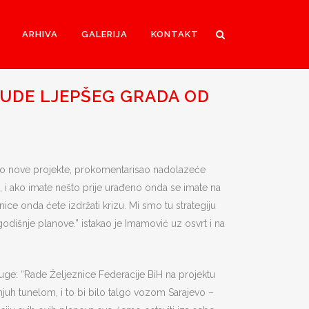
ARHIVA
GALERIJA
KONTAKT
BUDE LJEPŠEG GRADA OD
vio nove projekte, prokomentarisao nadolazeće
a, i ako imate nešto prije urađeno onda se imate na
nice onda ćete izdržati krizu. Mi smo tu strategiju
ogodišnje planove.” istakao je Imamović uz osvrt i na
ruge: “Rade Željeznice Federacije BiH na projektu
njuh tunelom, i to bi bilo talgo vozom Sarajevo –