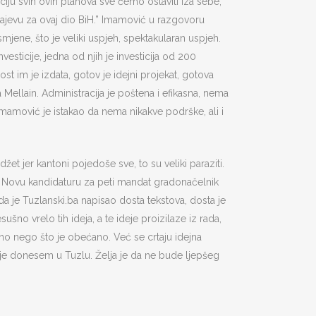
ciju svih ovih planova sve ćemo ostaviti iza sebe,
Sarajevu za ovaj dio BiH.” Imamović u razgovoru
 smjene, što je veliki uspjeh, spektakularan uspjeh.
ticije, jedna od njih je investicija od 200
st im je izdata, gotov je idejni projekat, gotova
 Mellain. Administracija je poštena i efikasna, nema
 Imamović je istakao da nema nikakve podrške, ali i
et jer kantoni pojedoše sve, to su veliki paraziti.
” Novu kandidaturu za peti mandat gradonačelnik
a je Tuzlanski.ba napisao dosta tekstova, dosta je
sušno vrelo tih ideja, a te ideje proizilaze iz rada,
đeno nego što je obećano. Već se crtaju idejna
 je donesem u Tuzlu. Želja je da ne bude ljepšeg