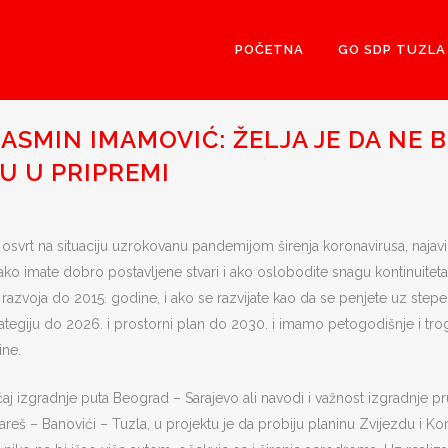
POČETNA
GO SDP TUZLA
SMIN IMAMOVIĆ: ŽELJA JE DA NE 
SU U PRIPREMI
osvrt na situaciju uzrokovanu pandemijom širenja koronavirusa, naja
 ako imate dobro postavljene stvari i ako oslobodite snagu kontinuitet
u razvoja do 2015. godine, i ako se razvijate kao da se penjete uz stepe
strategiju do 2026. i prostorni plan do 2030. i imamo petogodišnje i tr
ne.
čaj izgradnje puta Beograd – Sarajevo ali navodi i važnost izgradnje p
reš – Banovići – Tuzla, u projektu je da probiju planinu Zvijezdu i Ko