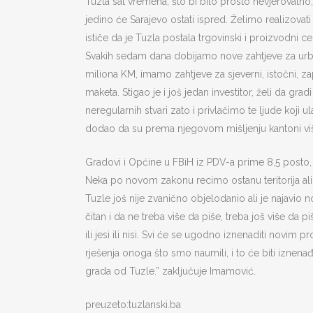
Tuzla sat vremena, što bi bilo prosto nevjerovatno,
jedino će Sarajevo ostati ispred. Želimo realizovat
ističe da je Tuzla postala trgovinski i proizvodni ce
Svakih sedam dana dobijamo nove zahtjeve za urbani
miliona KM, imamo zahtjeve za sjeverni, istočni, zap
maketa. Stigao je i još jedan investitor, želi da g
neregularnih stvari zato i privlačimo te ljude koji
dodao da su prema njegovom mišljenju kantoni viš
Gradovi i Općine u FBiH iz PDV-a prime 8,5 posto, a
Neka po novom zakonu recimo ostanu teritorija ali
Tuzle još nije zvanično objelodanio ali je najavio
čitan i da ne treba više da piše, treba još više da pi
ili jesi ili nisi. Svi će se ugodno iznenaditi novi
rješenja onoga što smo naumili, i to će biti iznen
grada od Tuzle.” zaključuje Imamović.
preuzeto:tuzlanski.ba