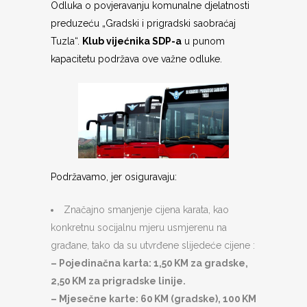
Odluka o povjeravanju komunalne djelatnosti
preduzeću „Gradski i prigradski saobraćaj
Tuzla“.
Klub vijećnika SDP-a
u punom
kapacitetu podržava ove važne odluke.
Podržavamo, jer osiguravaju:
Značajno smanjenje cijena karata, kao
konkretnu socijalnu mjeru usmjerenu na
građane, tako da su utvrđene slijedeće cijene :
– Pojedinačna karta: 1,50 KM za gradske,
2,50 KM za prigradske linije.
– Mjesečne karte: 60 KM (gradske), 100 KM