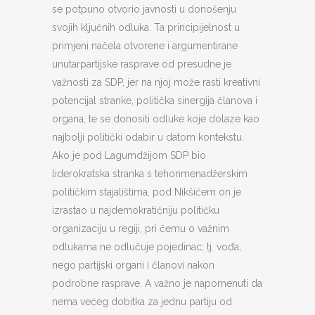
se potpuno otvorio javnosti u donošenju
svojih ključnih odluka. Ta principijelnost u
primjeni načela otvorene i argumentirane
unutarpartijske rasprave od presudne je
važnosti za SDP, jer na njoj može rasti kreativni
potencijal stranke, politička sinergija članova i
organa, te se donositi odluke koje dolaze kao
najbolji politički odabir u datom kontekstu.
Ako je pod Lagumdžijom SDP bio
liderokratska stranka s tehonmenadžerskim
političkim stajalištima, pod Nikšićem on je
izrastao u najdemokratičniju političku
organizaciju u regiji, pri čemu o važnim
odlukama ne odlučuje pojedinac, tj. vođa,
nego partijski organi i članovi nakon
podrobne rasprave. A važno je napomenuti da
nema većeg dobitka za jednu partiju od