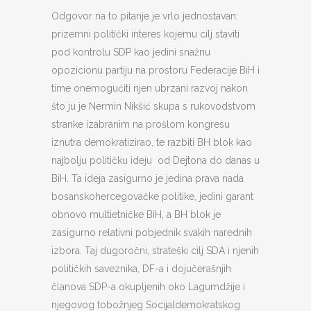
Odgovor na to pitanje je vrlo jednostavan:
prizemni politički interes kojemu cilj staviti
pod kontrolu SDP kao jedini snažnu
opozicionu partiju na prostoru Federacije BiH i
time onemogućiti njen ubrzani razvoj nakon
što ju je Nermin Nikšić skupa s rukovodstvom
stranke izabranim na prošlom kongresu
iznutra demokratizirao, te razbiti BH blok kao
najbolju političku ideju od Dejtona do danas u
BiH. Ta ideja zasigurno je jedina prava nada
bosanskohercegovačke politike, jedini garant
obnovo multietničke BiH, a BH blok je
zasigurno relativni pobjednik svakih narednih
izbora. Taj dugoročni, strateški cilj SDA i njenih
političkih saveznika, DF-a i dojučerašnjih
članova SDP-a okupljenih oko Lagumdžije i
njegovog tobožnjeg Socijaldemokratskog