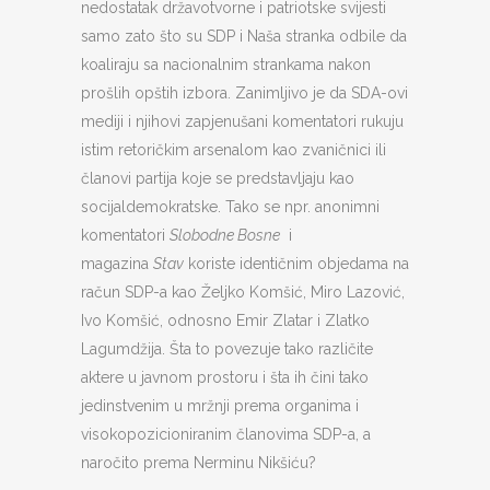
nedostatak državotvorne i patriotske svijesti
samo zato što su SDP i Naša stranka odbile da
koaliraju sa nacionalnim strankama nakon
prošlih opštih izbora. Zanimljivo je da SDA-ovi
mediji i njihovi zapjenušani komentatori rukuju
istim retoričkim arsenalom kao zvaničnici ili
članovi partija koje se predstavljaju kao
socijaldemokratske. Tako se npr. anonimni
komentatori
Slobodne Bosne
i
magazina
Stav
koriste identičnim objedama na
račun SDP-a kao Željko Komšić, Miro Lazović,
Ivo Komšić, odnosno Emir Zlatar i Zlatko
Lagumdžija. Šta to povezuje tako različite
aktere u javnom prostoru i šta ih čini tako
jedinstvenim u mržnji prema organima i
visokopozicioniranim članovima SDP-a, a
naročito prema Nerminu Nikšiću?