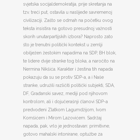
svjetska socijaldemokratija, prije skretanja na
tzv. treći put, ostavila u naslijeđe savremenoj
civilizaciji. Zašto se odmah na početku ovog
teksta insistira na gotovo presudnoj važnosti
skorih unutarpartijskih izbora? Naprosto zato
što je trenutni politički kontekst u zemlji
obilježen žestokim napadima na SDP, BH blok,
te lidere dvije stranke tog bloka, a naročito na
Nermina Nikšića. Karakter i žestina tih napada
pokazuju da su se protiv SDP-a, a i Naše
stranke, udružili različiti politički subjekti, SDA,
DF, Građanski savez, mediji pod njihovom
kontrolom, ali i dojučerašnji članovi SDP-a
predvođeni Zlatkom Lagumdžijom, Ivom
Komšićem i Mirom Lazovićem. Sadržaj
napada, pak, vrlo je jednostavan: primitivne,
gotovo mahalski intonirane, optužbe za