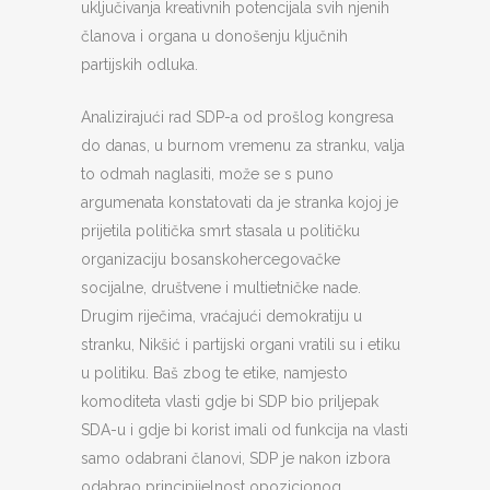
uključivanja kreativnih potencijala svih njenih
članova i organa u donošenju ključnih
partijskih odluka.
Analizirajući rad SDP-a od prošlog kongresa
do danas, u burnom vremenu za stranku, valja
to odmah naglasiti, može se s puno
argumenata konstatovati da je stranka kojoj je
prijetila politička smrt stasala u političku
organizaciju bosanskohercegovačke
socijalne, društvene i multietničke nade.
Drugim riječima, vraćajući demokratiju u
stranku, Nikšić i partijski organi vratili su i etiku
u politiku. Baš zbog te etike, namjesto
komoditeta vlasti gdje bi SDP bio priljepak
SDA-u i gdje bi korist imali od funkcija na vlasti
samo odabrani članovi, SDP je nakon izbora
odabrao principijelnost opozicionog