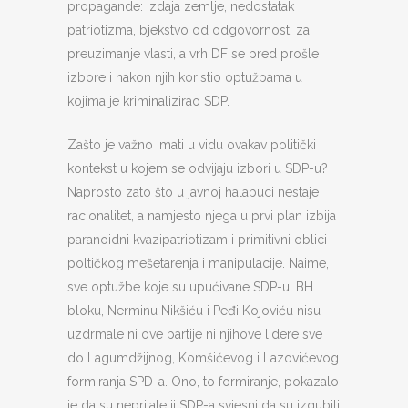
propagande: izdaja zemlje, nedostatak
patriotizma, bjekstvo od odgovornosti za
preuzimanje vlasti, a vrh DF se pred prošle
izbore i nakon njih koristio optužbama u
kojima je kriminalizirao SDP.
Zašto je važno imati u vidu ovakav politički
kontekst u kojem se odvijaju izbori u SDP-u?
Naprosto zato što u javnoj halabuci nestaje
racionalitet, a namjesto njega u prvi plan izbija
paranoidni kvazipatriotizam i primitivni oblici
poltičkog mešetarenja i manipulacije. Naime,
sve optužbe koje su upućivane SDP-u, BH
bloku, Nerminu Nikšiću i Peđi Kojoviću nisu
uzdrmale ni ove partije ni njihove lidere sve
do Lagumdžijnog, Komšićevog i Lazovićevog
formiranja SPD-a. Ono, to formiranje, pokazalo
je da su neprijatelji SDP-a svjesni da su izgubili