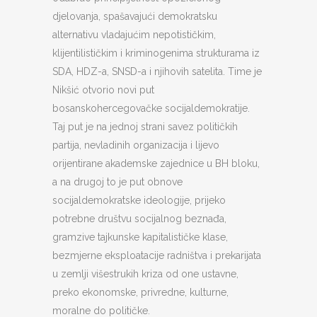
djelovanja, spašavajući demokratsku
alternativu vladajućim nepotističkim,
klijentilističkim i kriminogenima strukturama iz
SDA, HDZ-a, SNSD-a i njihovih satelita. Time je
Nikšić otvorio novi put
bosanskohercegovačke socijaldemokratije.
Taj put je na jednoj strani savez političkih
partija, nevladinih organizacija i lijevo
orijentirane akademske zajednice u BH bloku,
a na drugoj to je put obnove
socijaldemokratske ideologije, prijeko
potrebne društvu socijalnog beznađa,
gramzive tajkunske kapitalističke klase,
bezmjerne eksploatacije radništva i prekarijata
u zemlji višestrukih kriza od one ustavne,
preko ekonomske, privredne, kulturne,
moralne do političke.