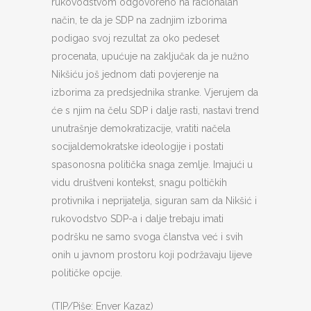
rukovodstvom odgovoreno na racionalan
način, te da je SDP na zadnjim izborima
podigao svoj rezultat za oko pedeset
procenata, upućuje na zaključak da je nužno
Nikšiću još jednom dati povjerenje na
izborima za predsjednika stranke. Vjerujem da
će s njim na čelu SDP i dalje rasti, nastavi trend
unutrašnje demokratizacije, vratiti načela
socijaldemokratske ideologije i postati
spasonosna politička snaga zemlje. Imajući u
vidu društveni kontekst, snagu poltičkih
protivnika i neprijatelja, siguran sam da Nikšić i
rukovodstvo SDP-a i dalje trebaju imati
podršku ne samo svoga članstva već i svih
onih u javnom prostoru koji podržavaju lijeve
političke opcije.
(TIP/Piše: Enver Kazaz)