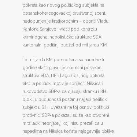
pokreta kao novog političkog subjekta na
bosanskohercegovačkoj društvenoj sceni,
nadopunjen je kratkoročnim – oboriti Vladu
Kantona Sarajevo i vratiti pod kontrolu
kriminogene, nepotističke strukture SDA
kantonalni godišnji budžet od milijardu KM.
Ta milijarda KM pomnožena sa naredne tri
godine vlasti glavni je interesni pokretač
struktura SDA, DF i Lagumdžijnog pokreta
SPD, a politički motiv je spriječiti Nikšića i
rukovodstvo SDP-a da ojačaju stranku i BH
blok i u budućnosti postanu najjači politički
subjekt u BiH. Uvezani na toj osnovi politički
protivnici SDP-a pokazali su se kao otvoreni
mrzilački neprijatelji koji nisu prezali da u
napadima na Nikšića koriste najogavnije oblike