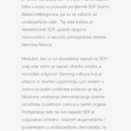
bitku u kojoj su pokušali podjarmiti SDP stranci
Bakira Izetbegovića, pa su se odlučili za
unutarpartijski udar. Taj udar trebao je
destabilizirati SDP, uplašiti njegovo
rukovodstvo, a naročito predsjednika stranke
Nermina Nikšića.
Međutim, kao si svi dosadašnji napadi na SDP i
ovaj udar samo je ojačao stranku iznutra, a
rezolutan odgovor Glavnog odbora koji je
izbacio iz stranke Lagumdžiju i još sedam u
osnovi propalih političara pokazao je da je
Nikšićeva unutrašnja demokratizacija stranke
rezultirala izuzetnom zrelošću njenih organa.
Podsjećanja radi, na sve napade SDP je
odgovarao smireno, snažnim argumentima i
povjerenjem u unutarpartijsku demokratiju, te