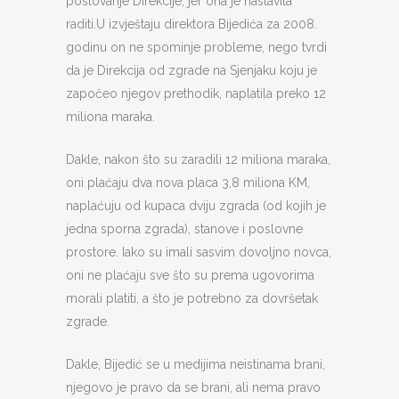
poslovanje Direkcije, jer ona je nastavila
raditi.U izvještaju direktora Bijedića za 2008.
godinu on ne spominje probleme, nego tvrdi
da je Direkcija od zgrade na Sjenjaku koju je
započeo njegov prethodik, naplatila preko 12
miliona maraka.
Dakle, nakon što su zaradili 12 miliona maraka,
oni plaćaju dva nova placa 3,8 miliona KM,
naplaćuju od kupaca dviju zgrada (od kojih je
jedna sporna zgrada), stanove i poslovne
prostore. Iako su imali sasvim dovoljno novca,
oni ne plaćaju sve što su prema ugovorima
morali platiti, a što je potrebno za dovršetak
zgrade.
Dakle, Bijedić se u medijima neistinama brani,
njegovo je pravo da se brani, ali nema pravo