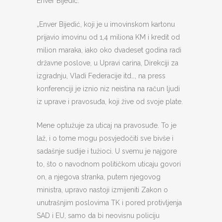
Enver Bijedić.
„Enver Bijedić, koji je u imovinskom kartonu
prijavio imovinu od 1,4 miliona KM i kredit od
milion maraka, iako oko dvadeset godina radi
državne poslove, u Upravi carina, Direkciji za
izgradnju, Vladi Federacije itd…, na press
konferenciji je iznio niz neistina na račun ljudi
iz uprave i pravosuđa, koji žive od svoje plate.
Mene optužuje za uticaj na pravosuđe. To je
laž, i o tome mogu posvjedočiti sve bivše i
sadašnje sudije i tužioci. U svemu je najgore
to, što o navodnom političkom uticaju govori
on, a njegova stranka, putem njegovog
ministra, upravo nastoji izmijeniti Zakon o
unutrašnjim poslovima TK i pored protivljenja
SAD i EU, samo da bi neovisnu policiju