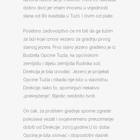
dobro doći jer imam imovinu u vrijednosti
stana od 80 kvadrata u Tuzli. I živim od plate.
Posebno zadovoljstvo će mi biti da ga tužim
za laži koje iznosi vezano za gradnju prvog
slanog jezera. Prvo slano jezero građeno je iz
Budžeta Općine Tuzla, na općinskom
zemljištu i dijelu zemljišta Rudnika soli.
Direkcija je bila izvođač. Jezero je projekat
Općine Tuzla i nikada nije bilo u vlasništvu
Direkcije, kako to, spominjući nekakvo
„preknjiženje“, Bijedić neistinito tvrdi.
On čak, za problem gradnje sporne zgrade
pokušava vezati i svojevremeno preuzimanje
dobiti od Direkcije, 2003.godine.U to doba
Općina je bila osnivač i stopostotni vlasnik