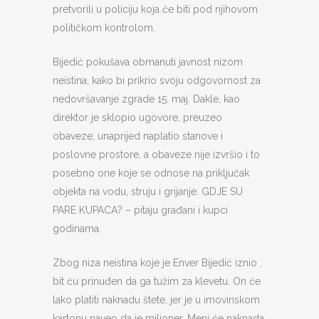
pretvorili u policiju koja će biti pod njihovom
političkom kontrolom.
Bijedić pokušava obmanuti javnost nizom
neistina, kako bi prikrio svoju odgovornost za
nedovršavanje zgrade 15. maj. Dakle, kao
direktor je sklopio ugovore, preuzeo
obaveze, unaprijed naplatio stanove i
poslovne prostore, a obaveze nije izvršio i to
posebno one koje se odnose na priključak
objekta na vodu, struju i grijanje. GDJE SU
PARE KUPACA? – pitaju građani i kupci
godinama.
Zbog niza neistina koje je Enver Bijedić iznio ,
bit ću prinuđen da ga tužim za klevetu. On će
lako platiti naknadu štete, jer je u imovinskom
kartonu naveo da je milioner. Meni će naknada